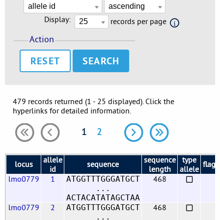
Display:
records per page
Action
RESET
479 records returned (1 - 25 displayed). Click the
hyperlinks for detailed information.
1
2
allele
sequence
type
locus
sequence
flags
id
length
allele
lmo0779
1
468
ATGGTTTGGGATGCT
...
ACTACATATAGCTAA
lmo0779
2
468
ATGGTTTGGGATGCT
...