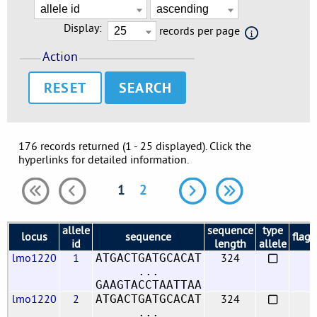
Display:
records per page
Action
RESET
176 records returned (1 - 25 displayed). Click the
hyperlinks for detailed information.
1
2
allele
sequence
type
locus
sequence
flags
id
length
allele
lmo1220
1
324
ATGACTGATGCACAT
...
GAAGTACCTAATTAA
lmo1220
2
324
ATGACTGATGCACAT
...