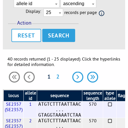
Display:
records per page
Action
RESET
40 records returned (1 - 25 displayed). Click the hyperlinks
for detailed information.
1
2
allele
sequence
type
locus
sequence
flags
id
length
allele
SE2357
1
570
ATGTCTTTAATTAAC
(SE2357)
...
GTAGGTAAAATCTAA
SE2357
2
570
ATGTCTTTAATTAAC
(SE2357)
...