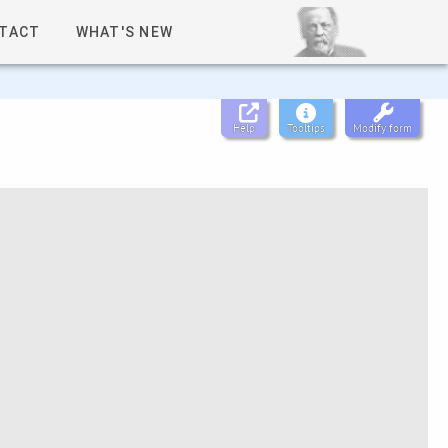
TACT
WHAT'S NEW
Help
Tooltips
Modify form