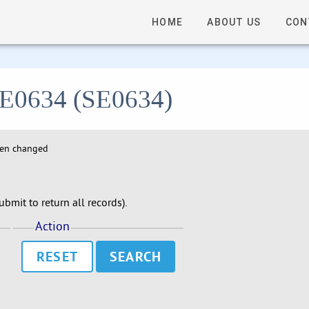
HOME
ABOUT US
CON
 SE0634 (SE0634)
hen changed
bmit to return all records).
Action
RESET