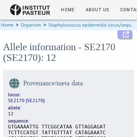
HOME
ABOUT US
CONTA
Home
>
Organism
>
Staphylococcus epidermidis locus/sequence definitions
Allele information - SE2170
(SE2170): 12
Provenance/meta data
locus
SE2170 (SE2170)
allele
12
sequence
GTGAAAATTG TTCGGCATAA GTTAGGAGAT
TCTTCCATGT TATTGTTTAT CATAGAAATC