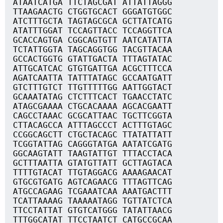
ATAATCATGA TTCTAGCGAT ATTATTAGGG
TTAAGAACTG CTGGTGCACT GGGATGTGGC
ATCTTTGCTA TAGTAGCGCA GCTTATCATG
ATATTTGGAT TCCAGTTACC TCCAGGTTCA
GCACCAGTGA CGGCAGTGTT AATCATATTA
TCTATTGGTA TAGCAGGTGG TACGTTACAA
GCCACTGGTG GTATTGACTA TTTAGTATAC
ATTGCATCAC GTGTGATTGA ACGCTTTCCA
AGATCAATTA TATTTATAGC GCCAATGATT
GTCTTTGTCT TTGTTTTTGG AATTGGTACT
GCAAATATAG CTCTTTCACT TGAACCTATC
ATAGCGAAAA CTGCACAAAA AGCACGAATT
CAGCCTAAAC GCGCATTAAC TGCTTCGGTA
CTTACAGCCA ATTTAGCCCT ACTTTGTAGC
CCGGCAGCTT CTGCTACAGC TTATATTATT
TCGGTATTAG CAGGGTATGA AATATCGATG
GGCAAGTATT TAAGTATTGT TTTACCTACA
GCTTTAATTA GTATGTTATT GCTTAGTACA
TTTTGTACAT TTGTAGGACG AAAAGAACAT
GTGCGTGATG AGTCAGAACG TTTAGTTCAG
ATGCCAGAAG TCGAAATCAA AAATGACTTT
TCATTAAAAG TAAAAATAGG TGTTATCTCA
TTCCTATTAT GTGTCATGGG TATATTAACG
TTTGGCATAT TTCCTAATCT CATGCCGCAA