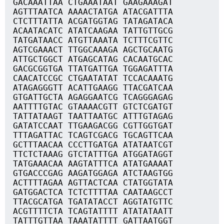
GACAAATTAA CTGAAATAAT GAAGAAAGAT
AGTTTAATCA AAAACTATGA ATACGATTTA
CTCTTTATTA ACGATGGTAG TATAGATACA
ACAATACATC ATATCAAGAA TATTGTTGCG
TATGATAACC ATGTTAAATA TCTTTCGTTC
AGTCGAAACT TTGGCAAAGA AGCTGCAATG
ATTGCTGGCT ATGAGCATAG CACAATGCAC
GACGCGGTGA TTATGATTGA TGGAGATTTA
CAACATCCGC CTGAATATAT TCCACAAATG
ATAGAGGGTT ACATTGAAGG TTACGATCAA
GTGATTGCTA AGAGGAATCG TCAGGGAGAG
AATTTTGTAC GTAAAACGTT GTCTCGATGT
TATTATAAGT TAATTAATGC ATTTGTAGAG
GATATCCAAT TTGAAGACGG CGTTGGTGAT
TTTAGATTAC TCAGTCGACG TGCAGTTCAA
GCTTTAACAA CCCTTGATGA ATATAATCGT
TTCTCTAAAG GTCTATTTGA ATGGATAGGT
TATGAAACAA AAGTATTTCA ATATGAAAAT
GTGACCCGAG AAGATGGAGA ATCTAAGTGG
ACTTTTAGAA AGTTACTCAA CTATGGTATA
GATGGACTCA TCTCTTTTAA CAATAAGCCT
TTACGCATGA TGATATACCT AGGTATGTTC
ACGTTTTCTA TCAGTATTTT ATATATAATT
TATTTGTTAA TAAATATTTT GATTAATGGT