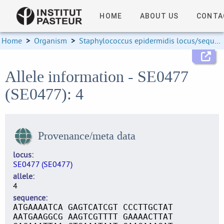
HOME
ABOUT US
CONTA
Home
>
Organism
>
Staphylococcus epidermidis locus/sequence definitions
Allele information - SE0477
(SE0477): 4
Provenance/meta data
locus
SE0477 (SE0477)
allele
4
sequence
ATGAAAATCA GAGTCATCGT CCCTTGCTAT
AATGAAGGCG AAGTCGTTTT GAAAACTTAT