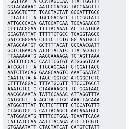
TGGTTAATTA CCATAGCCAA TTATTGGTTT
GGTACAAAAC AATGGGACGG TACCAAGTTT
GGAGCTGTTT TCAGTACTAT GGGATTTGCC
TCTATTTTTA TGCCGACACT TTCCGGTATT
ATTGCCGACA GATGGATCAA TGCAGAACGT
CTTTACGGAA TTTTACAAAT ACTGTATGCA
GCAGTATTAT TTTTTCTGCC TCAGGTAGCG
GATCCGGGAA CTTTCTTCTG GGTAATGCTT
ATAGCAATGT GCTTTTACAT GCCAACGATT
GCTCTGAACA ATTCTATATC TTATACCGTT
TTAAAAAATG AAGGAAAAGA TGTAGTTAAA
GATTTCCCAC CAATTCGTGT ATGGGGTACA
ATCGGTTTTA TTGCAGCAAT GTGGATTACC
AATCTTACAG GAAGCAAGTC AAATGAATAT
CAATTCTATA TAGCTGGTGC ATCGGCTCTG
CTTTTAGGAC TTTATGCGTT TTCCCTGCCT
AAATGTCCTC CTAAAAAGCT TCTGGATAAG
AACGCAAATA TATTCCAAAC ATTAGGTTTA
GATGCGTTTA AGCTATTTGC AAATTACAAA
ATGGCTTTAT TCTTCTTTTT CTCCATGTTT
CTAGGTGGTG CATTACAGCT AACAAATGCC
TATGGAGATG TTTTCCTGGA TGAATTCAGA
CATTATCCAA AATTTACAGA ATCTTTCGTC
GTGAAATATT CTACTATCAT CATGTCTATT