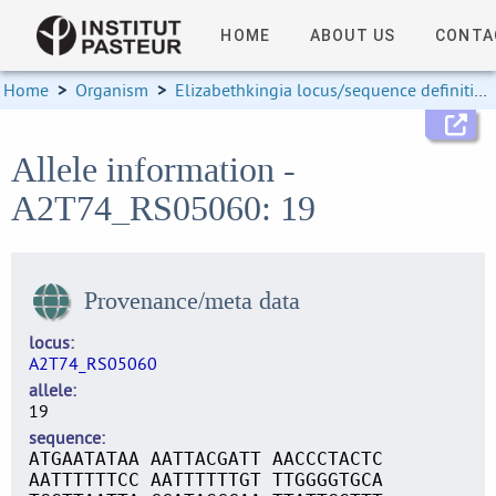
HOME
ABOUT US
CONTA
Home
>
Organism
>
Elizabethkingia locus/sequence definitions
Allele information -
A2T74_RS05060: 19
Provenance/meta data
locus
A2T74_RS05060
allele
19
sequence
ATGAATATAA AATTACGATT AACCCTACTC
AATTTTTTCC AATTTTTTGT TTGGGGTGCA