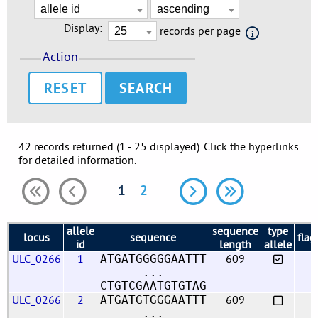
Display:
records per page
Action
RESET
42 records returned (1 - 25 displayed). Click the hyperlinks
for detailed information.
1
2
allele
sequence
type
locus
sequence
flag
id
length
allele
ULC_0266
1
609
ATGATGGGGGAATTT
...
CTGTCGAATGTGTAG
ULC_0266
2
609
ATGATGTGGGAATTT
...