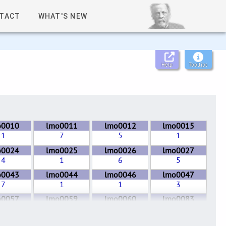
TACT
WHAT'S NEW
Help
Tooltips
o0010
lmo0011
lmo0012
lmo0015
1
7
5
1
o0024
lmo0025
lmo0026
lmo0027
4
1
6
5
o0043
lmo0044
lmo0046
lmo0047
7
1
1
3
o0057
lmo0059
lmo0060
lmo0083
7
1
5
3
o0095
lmo0096
lmo0097
lmo0098