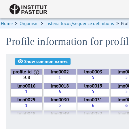
Home
>
Organism
>
Listeria locus/sequence definitions
>
Prof
Profile information for pro
Show
common names
profile_id
lmo0002
lmo0003
lmo0
508
1
5
5
lmo0016
lmo0018
lmo0019
lmo0
1
6
5
5
lmo0029
lmo0030
lmo0031
lmo0
1
5
6
6
lmo0048
lmo0049
lmo0052
lmo0
4
1
5
4
lmo0084
lmo0087
lmo0088
lmo0