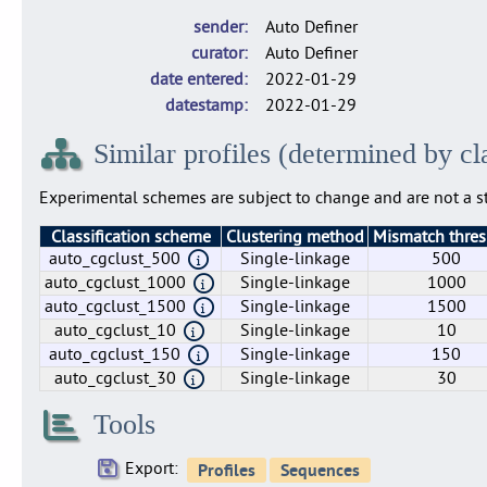
6
6
3
5
sender
Auto Definer
lmo0099
lmo0100
lmo0101
lmo0
curator
Auto Definer
3
4
5
1
date entered
2022-01-29
lmo0115
lmo0116
lmo0128
lmo0
datestamp
2022-01-29
1
5
1
6
Similar profiles (determined by cl
lmo0153
lmo0154
lmo0155
lmo0
5
1
6
6
Experimental schemes are subject to change and are not a st
lmo0166
lmo0167
lmo0168
lmo0
1
7
1
4
Classification scheme
Clustering method
Mismatch thre
lmo0189
lmo0190
lmo0191
lmo0
auto_cgclust_500
Single-linkage
500
1
5
4
1
auto_cgclust_1000
Single-linkage
1000
auto_cgclust_1500
Single-linkage
1500
lmo0207
lmo0208
lmo0211
lmo0
auto_cgclust_10
Single-linkage
10
1
1
3
4
auto_cgclust_150
Single-linkage
150
lmo0223
lmo0225
lmo0226
lmo0
auto_cgclust_30
Single-linkage
30
3
5
6
4
lmo0236
lmo0250
lmo0251
lmo0
Tools
23
1
3
5
lmo0272
lmo0274
lmo0276
lmo0
Export: