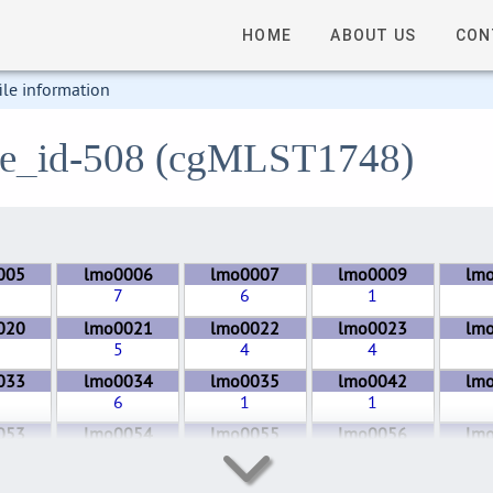
HOME
ABOUT US
CON
ile information
file_id-508 (cgMLST1748)
005
lmo0006
lmo0007
lmo0009
lm
7
6
1
020
lmo0021
lmo0022
lmo0023
lm
5
4
4
033
lmo0034
lmo0035
lmo0042
lm
6
1
1
053
lmo0054
lmo0055
lmo0056
lm
6
6
3
089
lmo0090
lmo0091
lmo0092
lm