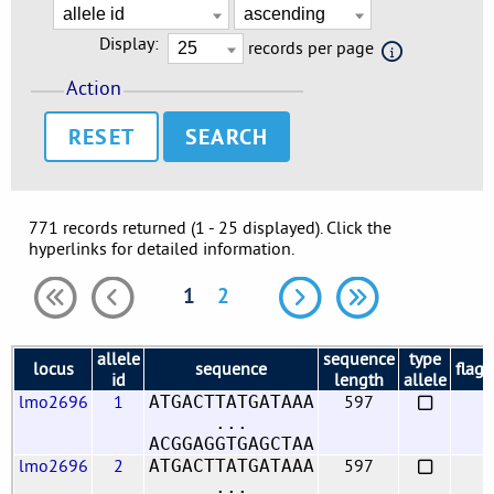
Display:
records per page
Action
RESET
771 records returned (1 - 25 displayed). Click the
hyperlinks for detailed information.
1
2
allele
sequence
type
locus
sequence
flags
id
length
allele
lmo2696
1
597
ATGACTTATGATAAA
...
ACGGAGGTGAGCTAA
lmo2696
2
597
ATGACTTATGATAAA
...