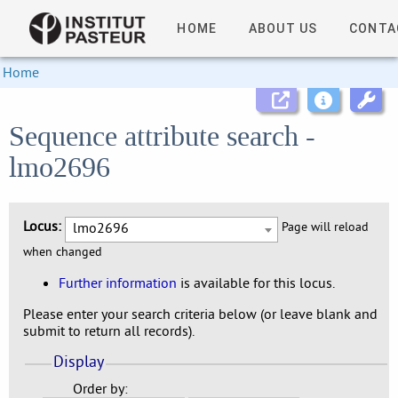
HOME
ABOUT US
CONTA
Home
Sequence attribute search -
lmo2696
Locus:
lmo2696
Page will reload
when changed
Further information
is available for this locus.
Please enter your search criteria below (or leave blank and
submit to return all records).
Display
Order by: