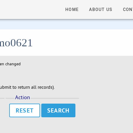
HOME
ABOUT US
CON
 lmo0621
hen changed
bmit to return all records).
Action
RESET