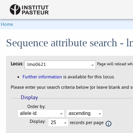
Home
Sequence attribute search -
Locus:
lmo0621
Page will reload w
Further information
is available for this locus.
Please enter your search criteria below (or leave blank and su
Display
Order by:
Display:
records per page