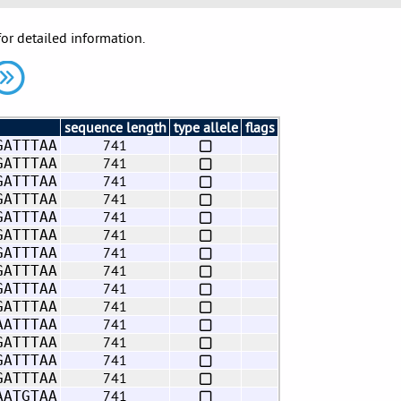
for detailed information.
sequence length
type allele
flags
741
GATTTAA
741
GATTTAA
741
GATTTAA
741
GATTTAA
741
GATTTAA
741
GATTTAA
741
GATTTAA
741
GATTTAA
741
GATTTAA
741
GATTTAA
741
AATTTAA
741
GATTTAA
741
GATTTAA
741
GATTTAA
741
AATGTAA