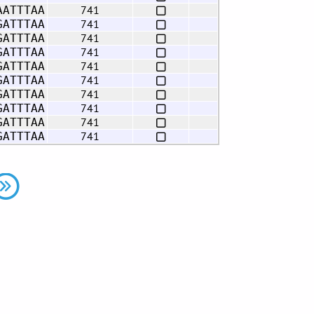
741
AATTTAA
741
GATTTAA
741
GATTTAA
741
GATTTAA
741
GATTTAA
741
GATTTAA
741
GATTTAA
741
GATTTAA
741
GATTTAA
741
GATTTAA