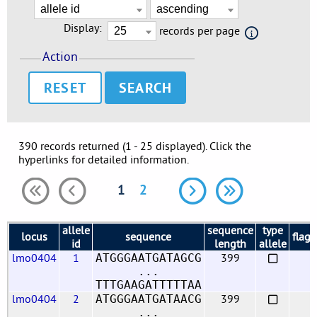
Display:
records per page
Action
RESET
390 records returned (1 - 25 displayed). Click the
hyperlinks for detailed information.
1
2
allele
sequence
type
locus
sequence
flags
id
length
allele
lmo0404
1
399
ATGGGAATGATAGCG
...
TTTGAAGATTTTTAA
lmo0404
2
399
ATGGGAATGATAACG
...